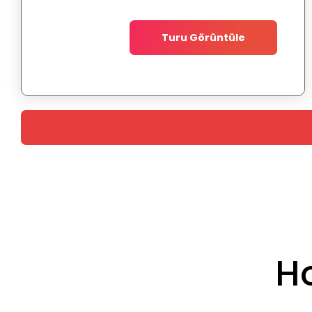
Turu Görüntüle
Ho