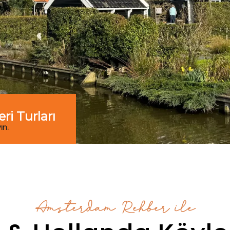
i Turları
ın.
Amsterdam Rehber ile