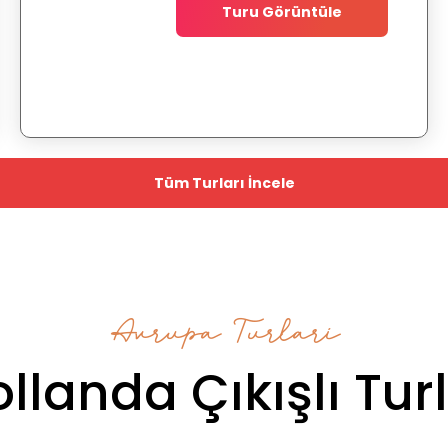
Turu Görüntüle
Tüm Turları İncele
Avrupa Turlari
llanda Çıkışlı Tur