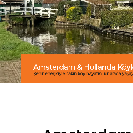
Amsterdam & Hollanda Köyler
Şehir enerjisiyle sakin köy hayatını bir arada yaşay