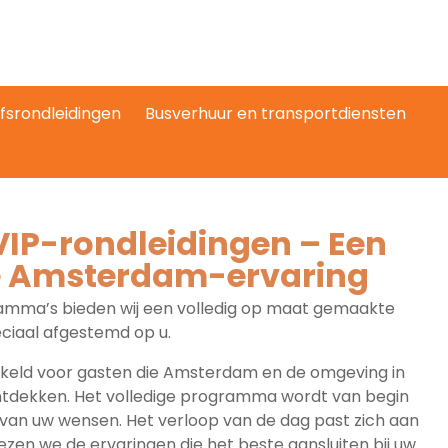
jfsrondleidingen
Busverhuur en transportdiensten
VIP-rondleidingen – Een
e Amsterdam-ervaring
ramma’s bieden wij een volledig op maat gemaakte
ciaal afgestemd op u.
ikkeld voor gasten die Amsterdam en de omgeving in
ntdekken. Het volledige programma wordt van begin
 van uw wensen. Het verloop van de dag past zich aan
zen we de ervaringen die het beste aansluiten bij uw