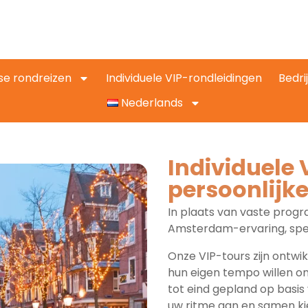
se rondreizen
Individuele VIP-rondleidingen
Bedri
Nederlands
Individuele 
persoonlijk
In plaats van vaste prog
Amsterdam-ervaring, spe
Onze VIP-tours zijn ontw
hun eigen tempo willen o
tot eind gepland op basis
uw ritme aan en samen kie