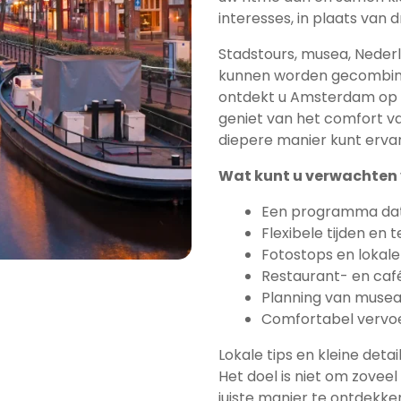
interesses, in plaats van
Stadstours, musea, Nede
kunnen worden gecombine
ontdekt u Amsterdam op e
geniet van het comfort va
diepere manier kunt erva
Wat kunt u verwachten 
Een programma dat 
Flexibele tijden en
Fotostops en lokal
Restaurant- en ca
Planning van musea
Comfortabel vervo
Lokale tips en kleine detai
Het doel is niet om zovee
juiste manier te ontdekke