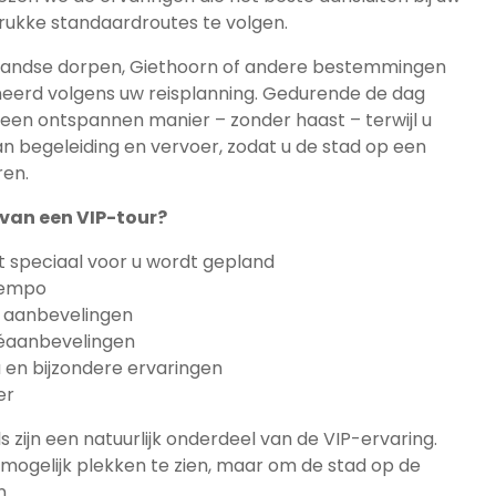
 drukke standaardroutes te volgen.
rlandse dorpen, Giethoorn of andere bestemmingen
erd volgens uw reisplanning. Gedurende de dag
en ontspannen manier – zonder haast – terwijl u
n begeleiding en vervoer, zodat u de stad op een
ren.
van een VIP-tour?
speciaal voor u wordt gepland
 tempo
e aanbevelingen
féaanbevelingen
 en bijzondere ervaringen
er
ls zijn een natuurlijk onderdeel van de VIP-ervaring.
l mogelijk plekken te zien, maar om de stad op de
n.