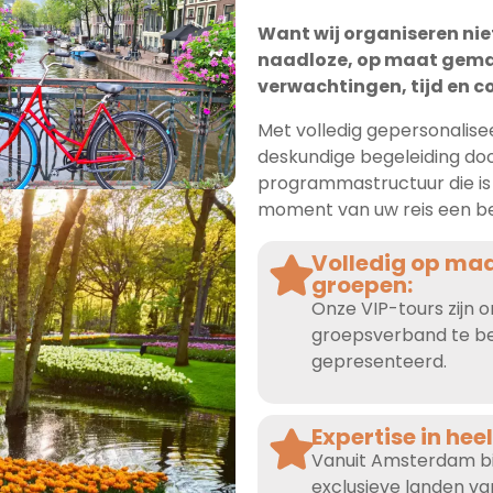
Want wij organiseren ni
naadloze, op maat gemaa
verwachtingen, tijd en c
Met volledig gepersonalise
deskundige begeleiding doo
programmastructuur die i
moment van uw reis een be
Volledig op ma
groepen:
Onze VIP-tours zijn o
groepsverband te bel
gepresenteerd.
Expertise in hee
Vanuit Amsterdam bie
exclusieve landen va