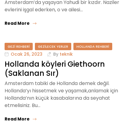
Amsterdam’da yaşayan Yahudi bir kızdır. Naziler
evlerini işgal ederken, o ve ailesi…
Read More
GEZI REHBERI
GEZILECEK YERLER
HOLLANDA REHBERI
Ocak 26, 2023
By
teknik
Hollanda köyleri Giethoorn
(Saklanan Sır)
Amsterdam tabiki de Hollanda demek değil.
Hollanda’yı hissetmek ve yaşamak,anlamak için
Hollanda’nın küçük kasabalarına da seyahat
etmelisiniz. Bu…
Read More