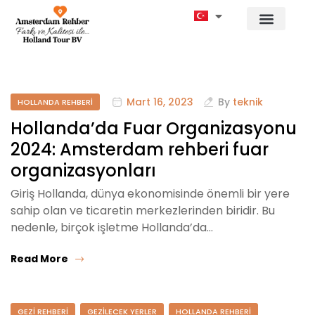
Mart 16, 2023
By
teknik
HOLLANDA REHBERI
Hollanda’da Fuar Organizasyonu
2024: Amsterdam rehberi fuar
organizasyonları
Giriş Hollanda, dünya ekonomisinde önemli bir yere
sahip olan ve ticaretin merkezlerinden biridir. Bu
nedenle, birçok işletme Hollanda’da…
Read More
GEZI REHBERI
GEZILECEK YERLER
HOLLANDA REHBERI